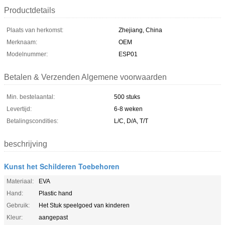
Productdetails
Plaats van herkomst:
Zhejiang, China
Merknaam:
OEM
Modelnummer:
ESP01
Betalen & Verzenden Algemene voorwaarden
Min. bestelaantal:
500 stuks
Levertijd:
6-8 weken
Betalingscondities:
L/C, D/A, T/T
beschrijving
Kunst het Schilderen Toebehoren
Materiaal:
EVA
Hand:
Plastic hand
Gebruik:
Het Stuk speelgoed van kinderen
Kleur:
aangepast