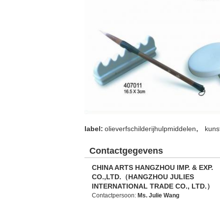
,
label:
olieverfschilderijhulpmiddelen
kunst
Contactgegevens
CHINA ARTS HANGZHOU IMP. & EXP.
CO.,LTD.（HANGZHOU JULIES
INTERNATIONAL TRADE CO., LTD.）
Contactpersoon:
Ms. Julie Wang
Tel.:
86-13606506586