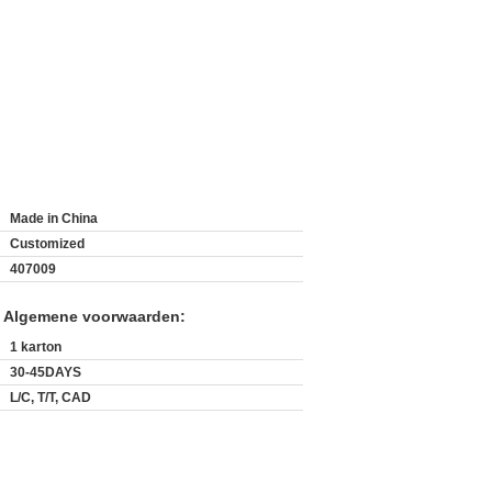
Made in China
Customized
407009
n Algemene voorwaarden:
1 karton
30-45DAYS
L/C, T/T, CAD