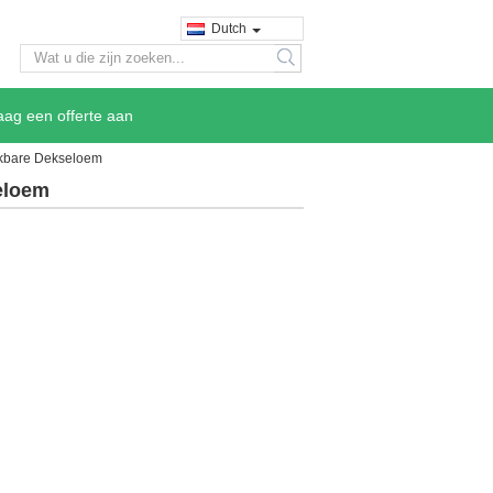
Dutch
search
aag een offerte aan
ikbare Dekseloem
eloem