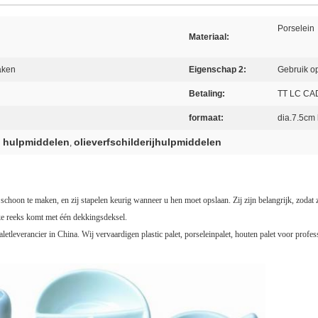
Porselein
Materiaal:
aken
Eigenschap 2:
Gebruik op
Betaling:
TT LC CA
formaat:
dia.7.5cm
n hulpmiddelen
olieverfschilderijhulpmiddelen
,
hoon te maken, en zij stapelen keurig wanneer u hen moet opslaan. Zij zijn belangrijk, zodat zull
lke reeks komt met één dekkingsdeksel.
paletleverancier in China. Wij vervaardigen plastic palet, porseleinpalet, houten palet voor profe