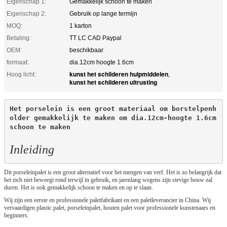
Eigenschap 1:
Gemakkelijk schoon te maken
Eigenschap 2:
Gebruik op lange termijn
MOQ:
1 karton
Betaling:
TT LC CAD Paypal
OEM:
beschikbaar
formaat:
dia.12cm hoogte 1.6cm
kunst het schilderen hulpmiddelen
Hoog licht:
,
kunst het schilderen uitrusting
Het porselein is een groot materiaal om borstelpenh
older gemakkelijk te maken om dia.12cm-hoogte 1.6cm 
schoon te maken

Inleiding
Dit porseleinpalet is een groot alternatief voor het mengen van verf. Het is zo belangrijk dat
het zich niet beweegt rond terwijl in gebruik, en jarenlang wegens zijn stevige bouw zal
duren. Het is ook gemakkelijk schoon te maken en op te slaan.
Wij zijn een eerste en professionele paletfabrikant en een paletleverancier in China. Wij
vervaardigen plastic palet, porseleinpalet, houten palet voor professionele kunstenaars en
beginners.