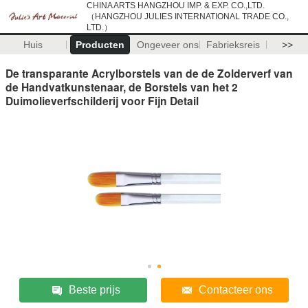
CHINA ARTS HANGZHOU IMP. & EXP. CO.,LTD.
（HANGZHOU JULIES INTERNATIONAL TRADE CO.,
LTD.）
Huis
Producten
Ongeveer ons
Fabrieksreis
>>
De transparante Acrylborstels van de de Zolderverf van
de Handvatkunstenaar, de Borstels van het 2
Duimolieverfschilderij voor Fijn Detail
Beste prijs
Contacteer ons