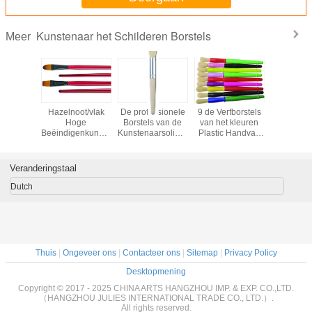
Kunstenaar het Schilderen Borstels
Meer
eekte
Hazelnoot/vlak
De professionele
9 de Verfborstels
Houte
nshaar
Hoge
Borstels van de
van het kleuren
Borstelr
nstenaar
Beëindigenkunstenaar
Kunstenaarsolieverf,
Plastic Handvat,
van de H
ilderen
het Schilderen
de Natuurlijke
Kleurrijke
Goud
 die voor
Borstels met Zwart
Korte Borstels van
Beschikbare de
Synthetisc
 kap van
Koper -
de
Borstel
de Met e
Veranderingstaal
et
Geplateerde
Varkenshaarverf
Vastgestelde OEM
verbonden
childerij
Metalen kap
voor Studenten
van de
Borstels 
Dutch
ikkelde
Waterverfverf
Varkensha
orden
uikt
Thuis
|
Ongeveer ons
|
Contacteer ons
|
Sitemap
|
Privacy Policy
Desktopmening
Copyright © 2017 - 2025 CHINA ARTS HANGZHOU IMP. & EXP. CO.,LTD.
（HANGZHOU JULIES INTERNATIONAL TRADE CO., LTD.）.
All rights reserved.