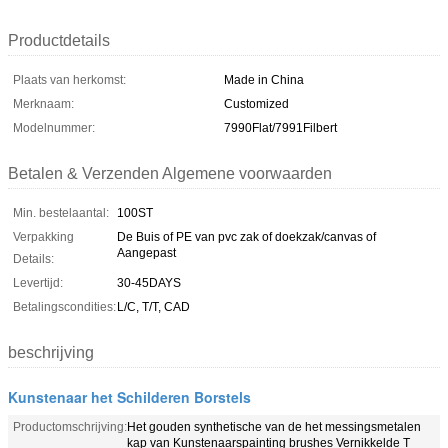
Productdetails
Plaats van herkomst:
Made in China
Merknaam:
Customized
Modelnummer:
7990Flat/7991Filbert
Betalen & Verzenden Algemene voorwaarden
Min. bestelaantal:
100ST
Verpakking
De Buis of PE van pvc zak of doekzak/canvas of
Aangepast
Details:
Levertijd:
30-45DAYS
Betalingscondities:
L/C, T/T, CAD
beschrijving
Kunstenaar het Schilderen Borstels
Productomschrijving:
Het gouden synthetische van de het messingsmetalen
kap van Kunstenaarspainting brushes Vernikkelde T