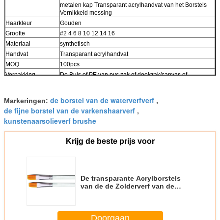
metalen kap Transparant acrylhandvat van het Borstels
Vernikkeld messing
Haarkleur
Gouden
Grootte
#2 4 6 8 10 12 14 16
Materiaal
synthetisch
Handvat
Transparant acrylhandvat
MOQ
100pcs
Verpakking
De Buis of PE van pvc zak of doekzak/canvas of
Aangepast
de borstel van de waterverfverf
Markeringen:
,
de fijne borstel van de varkenshaarverf
,
kunstenaarsolieverf brushe
Krijg de beste prijs voor
De transparante Acrylborstels
van de de Zolderverf van de
Handvatkunstenaar, de Borstels
van het 2 Duimolieverfschilderij
voor Fijn Detail
Doorgaan