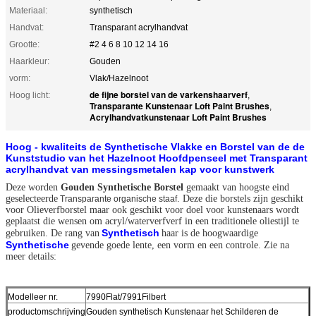
Materiaal:
synthetisch
Handvat:
Transparant acrylhandvat
Grootte:
#2 4 6 8 10 12 14 16
Haarkleur:
Gouden
vorm:
Vlak/Hazelnoot
de fijne borstel van de varkenshaarverf
Hoog licht:
,
Transparante Kunstenaar Loft Paint Brushes
,
Acrylhandvatkunstenaar Loft Paint Brushes
Hoog - kwaliteits de Synthetische Vlakke en Borstel van de de
Kunststudio van het Hazelnoot Hoofdpenseel met Transparant
acrylhandvat van messingsmetalen kap voor kunstwerk
Deze worden
Gouden Synthetische Borstel
gemaakt van hoogste eind
geselecteerde
. Deze die borstels zijn geschikt
Transparante organische staaf
voor Olieverfborstel maar ook geschikt voor doel voor kunstenaars wordt
geplaatst die wensen om acryl/waterverfverf in een traditionele oliestijl te
Synthetisch
gebruiken. De rang van
haar is de hoogwaardige
Synthetische
gevende goede lente, een vorm en een controle. Zie na
meer details:
Modelleer nr.
7990Flat/7991Filbert
productomschrijving
Gouden synthetisch Kunstenaar het Schilderen de