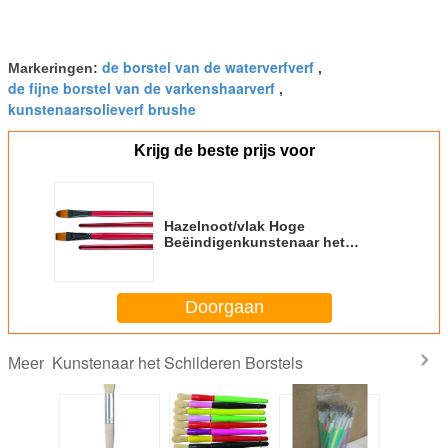
de borstel van de waterverfverf
Markeringen:
,
de fijne borstel van de varkenshaarverf
,
kunstenaarsolieverf brushe
Krijg de beste prijs voor
Hazelnoot/vlak Hoge
Beëindigenkunstenaar het
Schilderen Borstels met Zwart
Koper - Geplateerde Metalen kap
Doorgaan
Kunstenaar het Schilderen Borstels
Meer