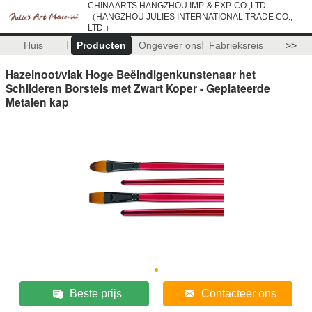
CHINA ARTS HANGZHOU IMP. & EXP. CO.,LTD.
（HANGZHOU JULIES INTERNATIONAL TRADE CO.,
LTD.）
Huis
Producten
Ongeveer ons
Fabrieksreis
>>
Hazelnoot/vlak Hoge Beëindigenkunstenaar het
Schilderen Borstels met Zwart Koper - Geplateerde
Metalen kap
Beste prijs
Contacteer ons