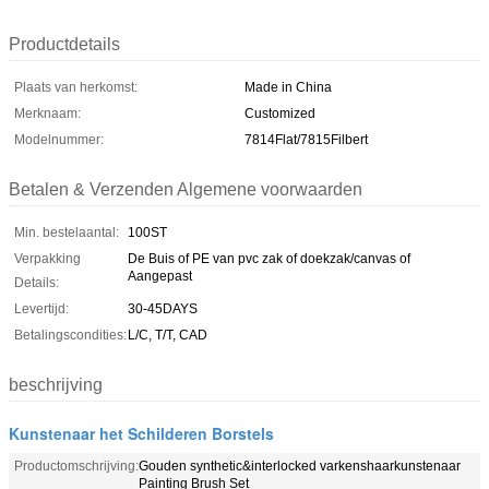
Productdetails
Plaats van herkomst:
Made in China
Merknaam:
Customized
Modelnummer:
7814Flat/7815Filbert
Betalen & Verzenden Algemene voorwaarden
Min. bestelaantal:
100ST
Verpakking
De Buis of PE van pvc zak of doekzak/canvas of
Aangepast
Details:
Levertijd:
30-45DAYS
Betalingscondities:
L/C, T/T, CAD
beschrijving
Kunstenaar het Schilderen Borstels
Productomschrijving:
Gouden synthetic&interlocked varkenshaarkunstenaar
Painting Brush Set