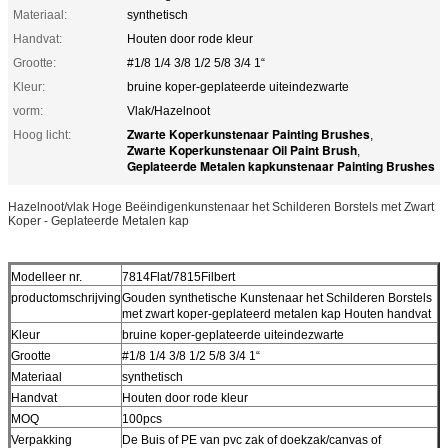
Materiaal:
synthetisch
Handvat:
Houten door rode kleur
Grootte:
#1/8 1/4 3/8 1/2 5/8 3/4 1“
Kleur:
bruine koper-geplateerde uiteindezwarte
vorm:
Vlak/Hazelnoot
Zwarte Koperkunstenaar Painting Brushes
Hoog licht:
,
Zwarte Koperkunstenaar Oil Paint Brush
,
Geplateerde Metalen kapkunstenaar Painting Brushes
Hazelnoot/vlak Hoge Beëindigenkunstenaar het Schilderen Borstels met Zwart
Koper - Geplateerde Metalen kap
Modelleer nr.
7814Flat/7815Filbert
productomschrijving
Gouden synthetische Kunstenaar het Schilderen Borstels
met zwart koper-geplateerd metalen kap Houten handvat
Kleur
bruine koper-geplateerde uiteindezwarte
Grootte
#1/8 1/4 3/8 1/2 5/8 3/4 1“
Materiaal
synthetisch
Handvat
Houten door rode kleur
MOQ
100pcs
Verpakking
De Buis of PE van pvc zak of doekzak/canvas of