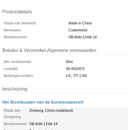
Productdetails
Plaats van herkomst:
Made in China
Merknaam:
Customized
Modelnummer:
OB-8/db-12/db-16
Betalen & Verzenden Algemene voorwaarden
Min. bestelaantal:
50st
Levertijd:
30-45DAYS
Betalingscondities:
L/C, T/T, CAD
beschrijving
Het Stootkussen van de kunstenaarsverf
Plaats van
Zhejiang, China (vasteland)
Oorsprong:
Modelnummer:
OB-8/db-12/db-16