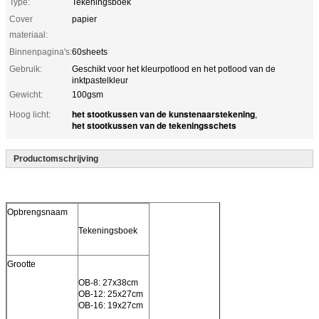
Type:
Tekeningsboek
Cover
papier
materiaal:
Binnenpagina's:
60sheets
Gebruik:
Geschikt voor het kleurpotlood en het potlood van de
inktpastelkleur
Gewicht:
100gsm
het stootkussen van de kunstenaarstekening
Hoog licht:
,
het stootkussen van de tekeningsschets
Productomschrijving
Opbrengsnaam
Tekeningsboek
Grootte
OB-8: 27x38cm
OB-12: 25x27cm
OB-16: 19x27cm