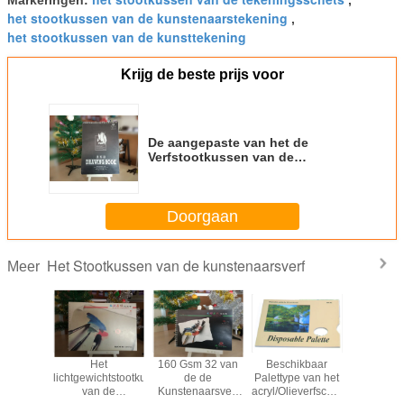
Markeringen:
,
het stootkussen van de kunstenaarstekening
,
het stootkussen van de kunsttekening
Krijg de beste prijs voor
De aangepaste van het de
Verfstootkussen van de
Dekkingskunstenaar het
Document van de de
Schetstekening bladen van
Doorgaan
Sketchbook 100gsm 60
Het Stootkussen van de kunstenaarsverf
Meer
pe van
Het
160 Gsm 32 van
Beschikbaar
Notitieboe
sboek het
lichtgewichtstootkussen
de de
Palettype van het
Verbin
t van de
van de
Kunstenaarsverf
acryl/Olieverfschilderijstootkus
Dagboekno