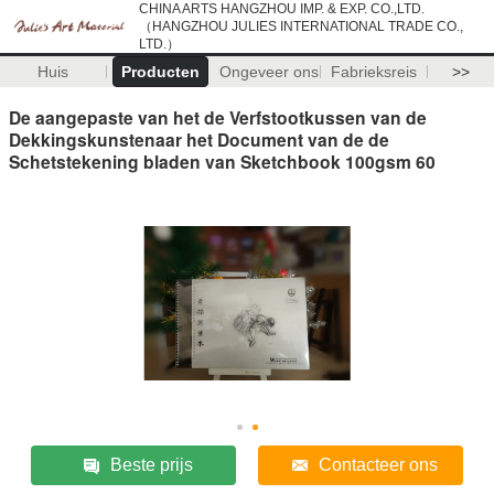
CHINA ARTS HANGZHOU IMP. & EXP. CO.,LTD.
（HANGZHOU JULIES INTERNATIONAL TRADE CO.,
LTD.）
Huis
Producten
Ongeveer ons
Fabrieksreis
>>
De aangepaste van het de Verfstootkussen van de
Dekkingskunstenaar het Document van de de
Schetstekening bladen van Sketchbook 100gsm 60
Beste prijs
Contacteer ons