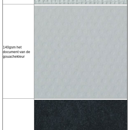
140gsm het
1
document van de
d
gouachekleur
g