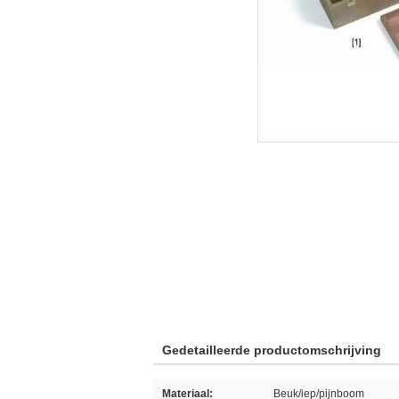
Gedetailleerde productomschrijving
Materiaal:
Beuk/iep/pijnboom