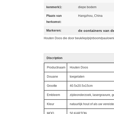
kenmerk1:
diepe bodem
Plaats van
Hangzhou, China
herkomst:
de containers van d
Markeren:
Houten Doos die door beuk/iep/pijnboom/paulown
Discription
Productnaam
Houten Doos
Douane
toegelaten
Grootte
40.5x20.5x15cm
Embleem
zijdeonderzoek, lasergravure, gr
Kleur
natuurlijk hout of als uw vereiste
MOQ
50 KARTON