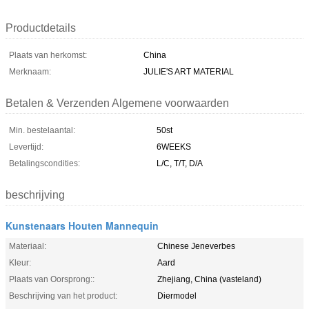
Productdetails
Plaats van herkomst:
China
Merknaam:
JULIE'S ART MATERIAL
Betalen & Verzenden Algemene voorwaarden
Min. bestelaantal:
50st
Levertijd:
6WEEKS
Betalingscondities:
L/C, T/T, D/A
beschrijving
Kunstenaars Houten Mannequin
Materiaal:
Chinese Jeneverbes
Kleur:
Aard
Plaats van Oorsprong::
Zhejiang, China (vasteland)
Beschrijving van het product:
Diermodel