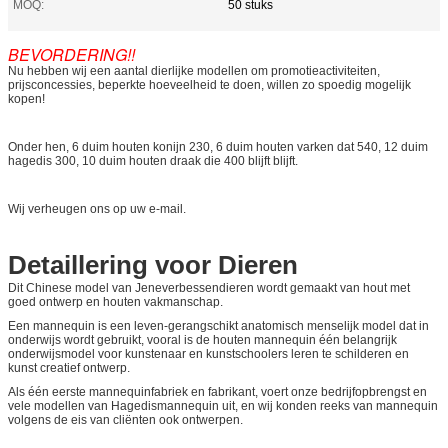
MOQ:
50 stuks
BEVORDERING!!
Nu hebben wij een aantal dierlijke modellen om promotieactiviteiten,
prijsconcessies, beperkte hoeveelheid te doen, willen zo spoedig mogelijk
kopen!
Onder hen, 6 duim houten konijn 230, 6 duim houten varken dat 540, 12 duim
hagedis 300, 10 duim houten draak die 400 blijft blijft.
Wij verheugen ons op uw e-mail.
Detaillering voor Dieren
Dit
Chinese model van Jeneverbessendieren wordt gemaakt van hout met
goed ontwerp en houten vakmanschap.
Een mannequin is een leven-gerangschikt anatomisch menselijk model dat in
onderwijs wordt gebruikt, vooral is de houten mannequin één belangrijk
onderwijsmodel voor kunstenaar en kunstschoolers leren te schilderen en
kunst creatief ontwerp.
Als één eerste mannequinfabriek en fabrikant, voert onze bedrijfopbrengst en
vele modellen van Hagedismannequin uit, en wij konden reeks van mannequin
volgens de eis van cliënten ook ontwerpen.