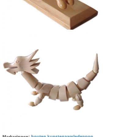
houten kunstenaarsledenpop
Markeringen:
,